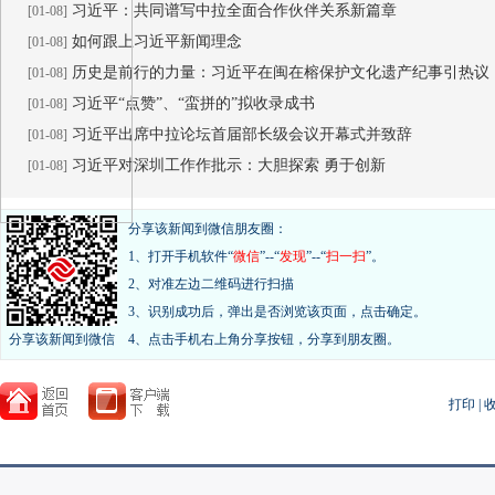
习近平：共同谱写中拉全面合作伙伴关系新篇章
[01-08]
如何跟上习近平新闻理念
[01-08]
历史是前行的力量：习近平在闽在榕保护文化遗产纪事引热议
[01-08]
习近平“点赞”、“蛮拼的”拟收录成书
[01-08]
习近平出席中拉论坛首届部长级会议开幕式并致辞
[01-08]
习近平对深圳工作作批示：大胆探索 勇于创新
[01-08]
分享该新闻到微信朋友圈：
1、打开手机软件“
微信
”--“
发现
”--“
扫一扫
”。
2、对准左边二维码进行扫描
3、识别成功后，弹出是否浏览该页面，点击确定。
分享该新闻到微信
4、点击手机右上角分享按钮，分享到朋友圈。
打印
|