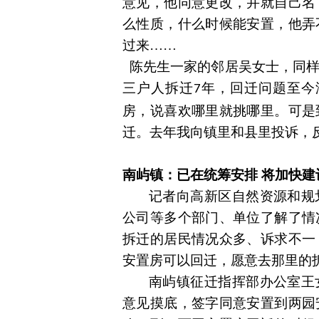
意见，他同意更改，并就自己名
么性质，什么时候能安置，他弄
过来
……
陈
先生
一家的邻居吴
女士
，同
三户人
拆迁
年，回迁问题至今
7
房，说喜欢哪里就挑哪里。可是
迁。去年我向镇里和县里投诉，
南屿镇：已在统筹安排
将加快建
记者
向高新区自然资源和规
公司等多个部门、单位了解了情
拆迁的居民情况众多
、
诉求不一
安置房可以回迁，愿意去那里的
南屿镇征迁指挥部办公室王
意见摸底，签字同意安置到两园