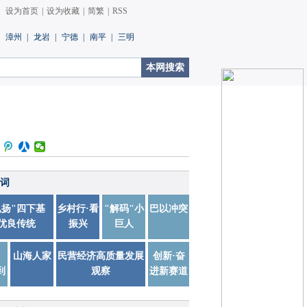
设为首页
|
设为收藏
|
简繁
|
RSS
漳州
|
龙岩
|
宁德
|
南平
|
三明
词
扬"四下基
乡村行·看
"解码"小
巴以冲突
优良传统
振兴
巨人
山海人家
民营经济高质量发展
创新·奋
到
观察
进新赛道