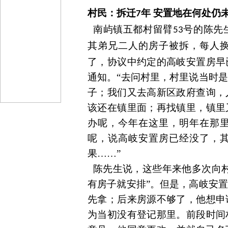
村民：拆迁
年 安置地在何处仍
7
南屿镇五都村留臂
号的陈
先
53
其弟兄二人的房子被拆，每人
了，协议中约定的高岐安置房早
通知。
“去问村里，村里说
当时
是
子；我们又去高新区政府查询，
该还在镇里面；
再
找镇里，镇里
办呢，今年在这里，明年在那
呢，说高岐安置房已经没了，
果
……”
陈
先生
说，这些年来他多次向
有房子就安排”。但是，高岐安
先拿；后来房源不够了，他想申
为当初没有登记那里。前段时间