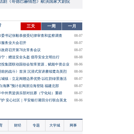
话剧《哥德巴赫猜想》献演国家大剧院
行
三天
一周
一月
市委书记张毅恭接受纪律审查和监察调查
08-07
市服务业大会召开
08-07
市政府召开第78次常务会议
08-07
泰宁：赠送安全头盔 倡导安全文明出行
08-08
建投集团联动国创会智库资源，赋能中资企业
08-06
明前的战斗》首演 沉浸式宣讲赓续鹭岛英烈
08-06
古城镇：立足闽赣边界优势 以红韵绿景激活
08-07
“白海豚”预计在闽浙沿海登陆 福建北部
08-07
26年中外男篮俱乐部对抗赛（宁化站）重磅
08-07
守护 安心社区｜平安银行莆田分行联合英龙
08-06
育
财经
专题
大学城
网事