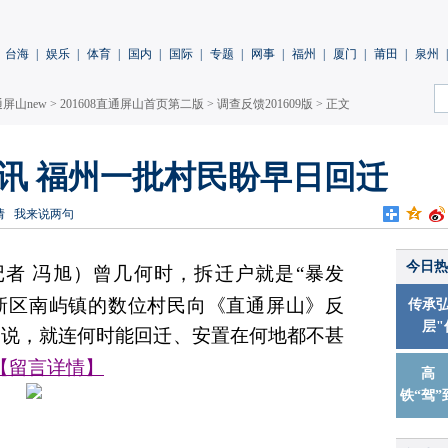
台海
|
娱乐
|
体育
|
国内
|
国际
|
专题
|
网事
|
福州
|
厦门
|
莆田
|
泉州
|
屏山new
>
201608直通屏山首页第二版
>
调查反馈201609版
> 正文
讯 福州一批村民盼早日回迁
倩
我来说两句
今日热
者 冯旭）曾几何时，拆迁户就是“暴发
新区南屿镇的数位村民
向《直通屏山》反
传承弘
层"
不说，就连何时能回迁、安置在何地都
不甚
【留言详情】
高
铁“驾”