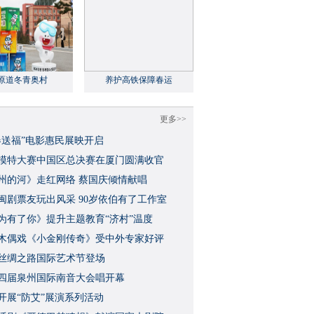
原道冬青奥村
养护高铁保障春运
更多>>
春送福”电影惠民展映开启
模特大赛中国区总决赛在厦门圆满收官
州的河》走红网络 蔡国庆倾情献唱
闽剧票友玩出风采 90岁依伯有了工作室
为有了你》提升主题教育“济村”温度
木偶戏《小金刚传奇》受中外专家好评
丝绸之路国际艺术节登场
四届泉州国际南音大会唱开幕
开展“防艾”展演系列活动