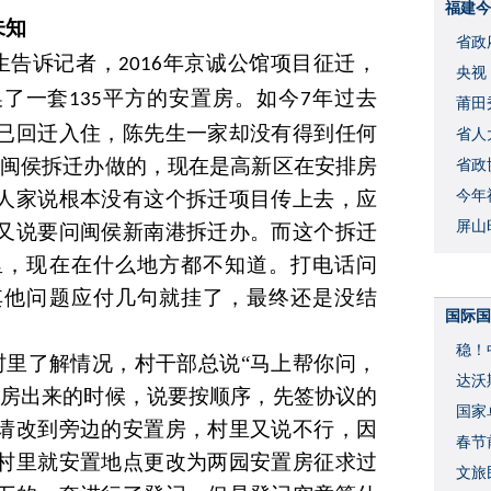
福建今
未知
省政
生
告诉记者，
年京诚公馆项目征迁，
2016
央视
换了一套
平方的安置房。如今
年过去
135
7
莆田
已回迁入住，陈
先生
一家却没有得到任何
省人
闽侯拆迁办做的，现在是高新区在安排房
省政
人家说根本没有这个拆迁项目传上去，应
今年
屏山
又说要问闽侯新南
港
拆迁办。而这个拆迁
里，现在在什么地方都不知道。打电话问
其他问题应付几句就挂了，最终还是没结
国际国
稳！
村里了解情况，村干部总说“马上帮你问，
达沃
置房出来的时候，说要按顺序
，
先签协议的
国家
请改到旁边的安置房，村里又说不行，因
春节
村里就安置地点更改为两园安置房征求过
文旅