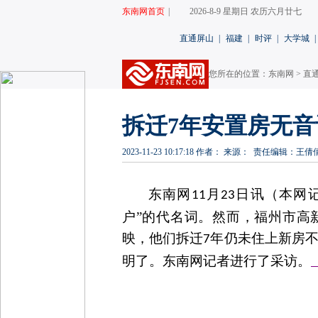
东南网首页
|
2026-8-9 星期日 农历六月廿七
直通屏山
|
福建
|
时评
|
大学城
|
您所在的位置：
东南网
>
直通
拆迁7年安置房无音
2023-11-23 10:17:18
作者：
来源：
责任编辑：王倩
东南网
月
日讯（本网记
11
23
户”的代名词。然而，福州市高
映
，
他们
拆迁
年仍未住上新房
7
明了
。东南网记者进行了采访。