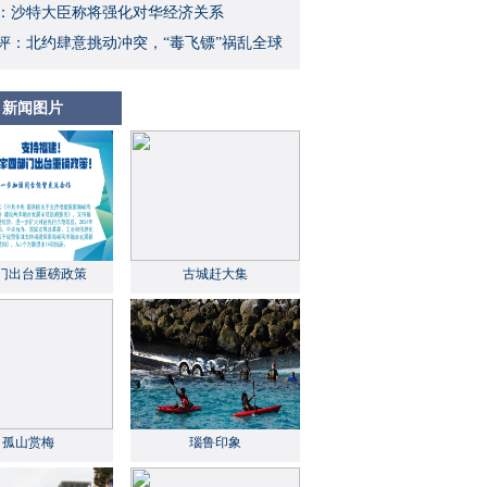
：沙特大臣称将强化对华经济关系
评：北约肆意挑动冲突，“毒飞镖”祸乱全球
新闻图片
门出台重磅政策
古城赶大集
孤山赏梅
瑙鲁印象