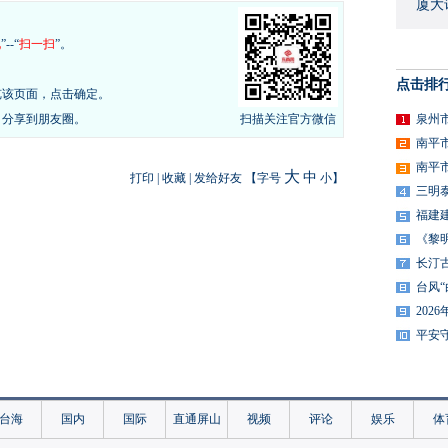
厦大
现
”--“
扫一扫
”。
点击排
览该页面，点击确定。
，分享到朋友圈。
扫描关注官方微信
泉州
南平
南平
大
中
打印
|
收藏
|
发给好友
【字号
小
】
三明
福建
《黎
长汀
台风
20
平安
台海
国内
国际
直通屏山
视频
评论
娱乐
体