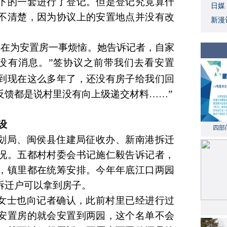
下的一套进行了登记。但是登记究竟算什
日媒
不清楚，因为协议上的安置地点并没有改
新漫
样在为安置房一事
烦恼
。她告诉记者，自家
没有消息。”签协议之前带我们去看安置
到现在这么多年了，还没有房子给我们回
反馈都是说村
里
没有向上级递交材料
……”
设
四部
划局、闽侯县住建局征收办、新南港拆迁
况。
五都村村委会书记施仁毅
告诉记者
，
，镇里都在统筹安排。今年年底江口两园
拆迁户可以拿到房子。
女士也向记者确认，此前村里已经进行过
安置房的就会安置到两园，这个名单不会