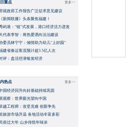
日重点
更多>>
府就政府工作报告广泛征求意见建议
《新闻联播》头条聚焦福建！
秀屿港：“链”式发展，港口经济活力迸发
大代表李智：将热爱洒向法治建设
协委员林宁宁：倾情助力幼儿“上好园”
福建省春运客流预计超3.5亿人次
时评：盘活挖潜银发经济
内热点
更多>>
中国经济回升向好基础持续巩固
斯观察：世界眼光望向中国
卓越工程师：攻坚克难 创新争先
前旅游市场升温 各地活动丰富多彩
民俗过大年 山乡传统年味浓