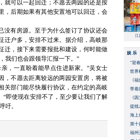
，就可以一起回迁；不愿去两园的还是按
里
，后期如果有其他安置地可以回迁，会
已没有房源。
至于为什么
签
订了
协议还会
江
征迁户多，安排不过来。据介绍，高岐那
征迁，接下来需要报批和建设，
何时能
做
娱 乐
，我们也会跟领导汇报一下。”
“迎
母亲，
一直盼着能早点住进新家。
”吴女士
世界
因，不愿去距离较远的两园安置房，将被
《福
相关部门
能
尽快履行协议，在约定的高岐
带着
。
“
即使现在安排不了，至少要让
我们
了解
《因
士呼吁。
提线
海上
第十
福州