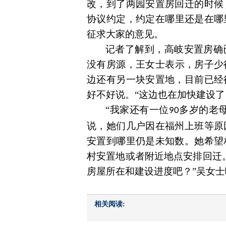
改，到了两园安置房回迁的时候
协议
约定
，约定在哪
里
还是在哪
征求大家的意见。
记者了解到
，高岐安置房
确
没有房源
，
王女士表示
，
房子少
边还有另一块安置地，目前已经
好不好说。
“这边也在加快建设了
“我
家
还
有一位
多岁的老
90
说，她们几户因在福州上班等原
安置到哪里仍是未知数。她
希望
村安置地或者附近地点安排回迁
房屋所在和建设进度
吧？
”吴女
相关阅读: