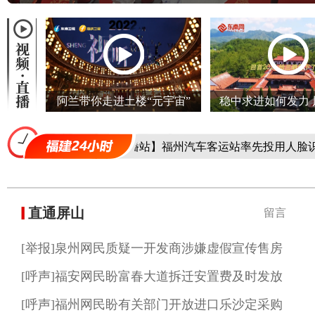
阿兰带你走进土楼“元宇宙”
稳中求进如何发力 
怎样开局
行动
【小福广播站】福州汽车客运站率先投用人脸识别防疫
直通屏山
留言
[举报]泉州网民质疑一开发商涉嫌虚假宣传售房
[呼声]福安网民盼富春大道拆迁安置费及时发放
[呼声]福州网民盼有关部门开放进口乐沙定采购