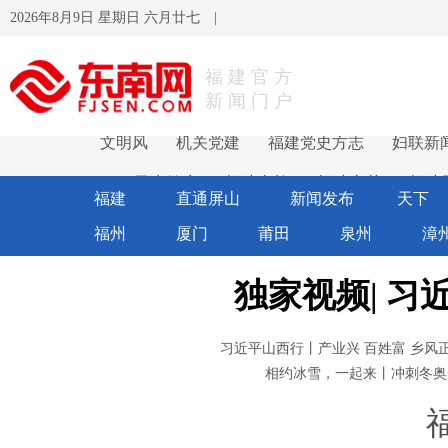
2026年8月9日 星期日 六月廿七
|
福建官方
新闻门户
文明风
机关党建
福建党史方志
妇联新
卫生健康
福建文旅
福建文艺
福建
福建
直通屏山
新闻发布
天下
福州
厦门
莆田
泉州
漳
独家视频
|
习
习近平山西行丨产业兴 百姓富 乡风
相约冰雪，一起来丨冲刺冬奥