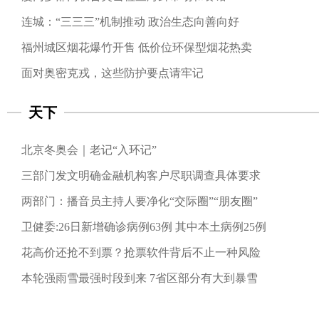
连城：“三三三”机制推动 政治生态向善向好
福州城区烟花爆竹开售 低价位环保型烟花热卖
面对奥密克戎，这些防护要点请牢记
天下
北京冬奥会｜老记“入环记”
三部门发文明确金融机构客户尽职调查具体要求
两部门：播音员主持人要净化“交际圈”“朋友圈”
卫健委:26日新增确诊病例63例 其中本土病例25例
花高价还抢不到票？抢票软件背后不止一种风险
本轮强雨雪最强时段到来 7省区部分有大到暴雪