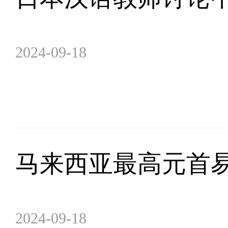
2024-09-18
马来西亚最高元首
2024-09-18