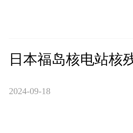
日本福岛核电站核
2024-09-18