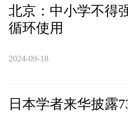
北京：中小学不得强
循环使用
2024-09-18
日本学者来华披露7