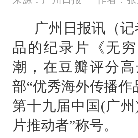
广州日报讯（记者
品的纪录片《无穷
潮，在豆瓣评分高达
部“优秀海外传播作
第十九届中国(广州
片推动者”称号。