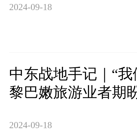
2024-09-18
中东战地手记｜“我
黎巴嫩旅游业者期
2024-09-18