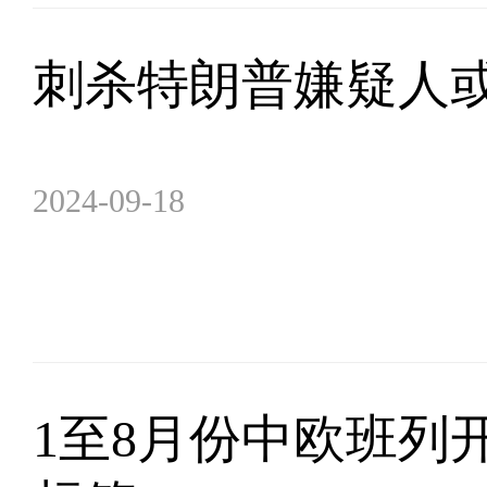
刺杀特朗普嫌疑人或
2024-09-18
1至8月份中欧班列开行