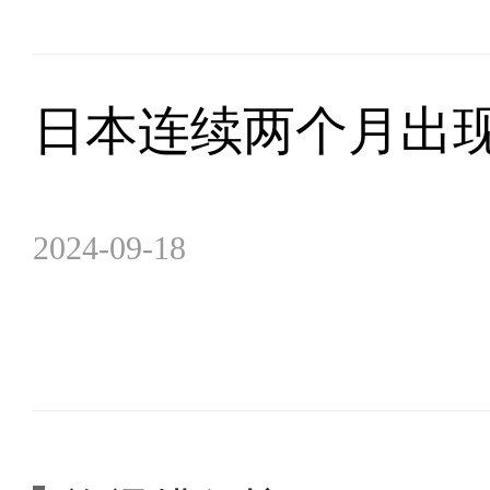
日本连续两个月出
2024-09-18